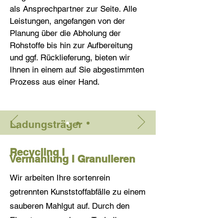
als Ansprechpartner zur Seite. Alle
Leistungen, angefangen von der
Planung über die Abholung der
Rohstoffe bis hin zur Aufbereitung
und ggf. Rücklieferung, bieten wir
Ihnen in einem auf Sie abgestimmten
Prozess aus einer Hand.
Ladungsträger
Egal ob Sie einmalig Ihr Lager leeren
Recycling I
oder regelmäßig Ladungsträger zu
Vermahlung
I
Granulieren
entsorgen haben, wir bieten Ihnen
eine passende Lösung und
Wir
arbeiten Ihre sortenrein
marktgerechte Vergütung.
getrennten Kunststoffabfälle zu einem
Planen Sie einen Austausch von
sauberen Mahlgut auf. Durch den
Ladungsträgern arbeiten wir auch