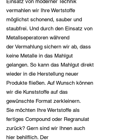
Einsatz von moderner Technik
gern Ihre alten Ladungsträger auf und
können mit Kooperationspartner
n
vermahlen wir Ihre Wertstoffe
daraus neue liefern.
möglichst schonend, sauber und
Um dies alles möglichst CO2 neutral
staubfrei. Und durch den Einsatz von
abzuwickeln, versuchen wir die
Metallseperatoren während
Transportwege zu kurz wie möglich
der
Vermah
lung sichern wir ab, dass
zu halten und nachhaltig zu arbeiten.
keine Metalle in das Mahlgut
gelangen. So kann das Mahlgut direkt
wieder in die Herstellung neuer
Produkte fließen.
Auf Wunsch können
wir die Kunststoffe auf das
gewünschte Format zerkleinern.
Sie möchten Ihre Wertstoffe als
fertiges Compound oder Regranulat
zurück? Gern sind wir Ihnen auch
hier behilflich. Der